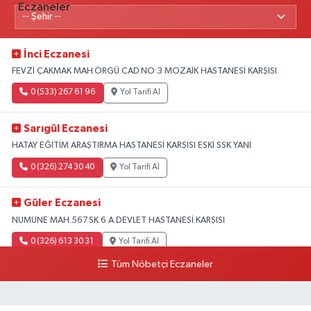
İnci Eczanesi
FEVZİ ÇAKMAK MAH.ÖRGÜ CAD.NO:3 MOZAİK HASTANESİ KARŞISI
0 (533) 267 61 96
Yol Tarifi Al
Sarıgül Eczanesi
HATAY EĞİTİM ARAŞTIRMA HASTANESİ KARŞISI ESKİ SSK YANI
0 (326) 274 30 40
Yol Tarifi Al
Güler Eczanesi
NUMUNE MAH.567.SK.6 A DEVLET HASTANESİ KARŞISI
0 (326) 613 30 31
Yol Tarifi Al
Tüm Nöbetçi Eczaneler
Ayet Eczanesi
Fatikli Mah. M. Cavit Alkan Cad. No:3 B Altınözü