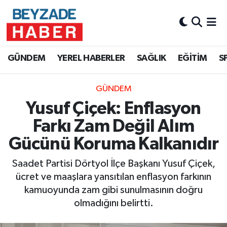
Hava Durumu
GÜNDEM
YEREL HABERLER
SAĞLIK
EĞİTİM
S
Trafik Durumu
GÜNDEM
Süper Lig Puan Durumu ve Fikstür
Yusuf Çiçek: Enflasyon
Tüm Manşetler
Farkı Zam Değil Alım
Gücünü Koruma Kalkanıdır
Son Dakika Haberleri
Saadet Partisi Dörtyol İlçe Başkanı Yusuf Çiçek,
Haber Arşivi
ücret ve maaşlara yansıtılan enflasyon farkının
kamuoyunda zam gibi sunulmasının doğru
olmadığını belirtti.