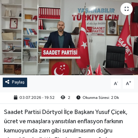
Paylaş
-
+
A
A
03.07.2026 - 19:52
2
Okunma Süresi: 2 Dk
Saadet Partisi Dörtyol İlçe Başkanı Yusuf Çiçek,
ücret ve maaşlara yansıtılan enflasyon farkının
kamuoyunda zam gibi sunulmasının doğru