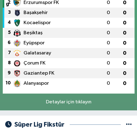
2
Erzurumspor FK
0
0
3
Başakşehir
0
0
4
Kocaelispor
0
0
5
Beşiktaş
0
0
6
Eyüpspor
0
0
7
Galatasaray
0
0
8
Çorum FK
0
0
9
Gaziantep FK
0
0
10
Alanyaspor
0
0
Detaylar için tıklayın
Süper Lig Fikstür