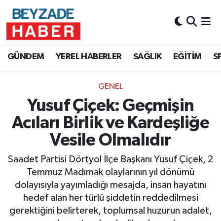
Hava Durumu
GÜNDEM
YEREL HABERLER
SAĞLIK
EĞİTİM
S
Trafik Durumu
GENEL
Süper Lig Puan Durumu ve Fikstür
Yusuf Çiçek: Geçmişin
Tüm Manşetler
Acıları Birlik ve Kardeşliğe
Vesile Olmalıdır
Son Dakika Haberleri
Saadet Partisi Dörtyol İlçe Başkanı Yusuf Çiçek, 2
Haber Arşivi
Temmuz Madımak olaylarının yıl dönümü
dolayısıyla yayımladığı mesajda, insan hayatını
hedef alan her türlü şiddetin reddedilmesi
gerektiğini belirterek, toplumsal huzurun adalet,