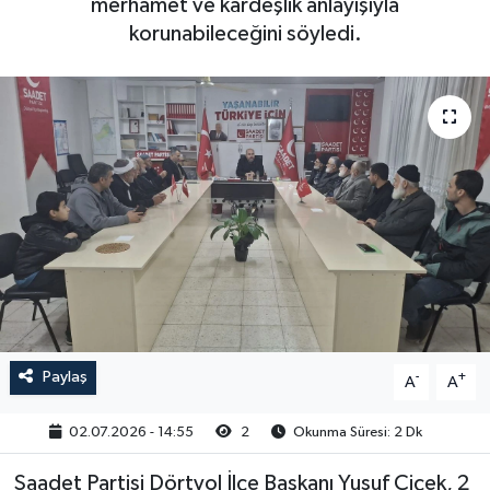
merhamet ve kardeşlik anlayışıyla
korunabileceğini söyledi.
Paylaş
-
+
A
A
02.07.2026 - 14:55
2
Okunma Süresi: 2 Dk
Saadet Partisi Dörtyol İlçe Başkanı Yusuf Çiçek, 2