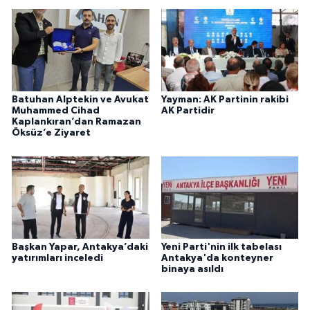
Batuhan Alptekin ve Avukat
Yayman: AK Partinin rakibi
Muhammed Cihad
AK Partidir
Kaplankıran’dan Ramazan
Öksüz’e Ziyaret
Başkan Yapar, Antakya’daki
Yeni Parti'nin ilk tabelası
yatırımları inceledi
Antakya'da konteyner
binaya asıldı