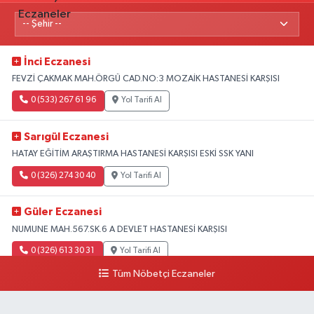
İnci Eczanesi
FEVZİ ÇAKMAK MAH.ÖRGÜ CAD.NO:3 MOZAİK HASTANESİ KARŞISI
0 (533) 267 61 96
Yol Tarifi Al
Sarıgül Eczanesi
HATAY EĞİTİM ARAŞTIRMA HASTANESİ KARŞISI ESKİ SSK YANI
0 (326) 274 30 40
Yol Tarifi Al
Güler Eczanesi
NUMUNE MAH.567.SK.6 A DEVLET HASTANESİ KARŞISI
0 (326) 613 30 31
Yol Tarifi Al
Tüm Nöbetçi Eczaneler
Ayet Eczanesi
Fatikli Mah. M. Cavit Alkan Cad. No:3 B Altınözü