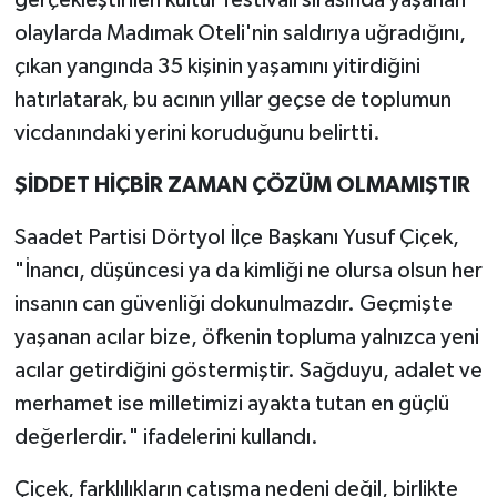
gerçekleştirilen kültür festivali sırasında yaşanan
olaylarda Madımak Oteli'nin saldırıya uğradığını,
çıkan yangında 35 kişinin yaşamını yitirdiğini
hatırlatarak, bu acının yıllar geçse de toplumun
vicdanındaki yerini koruduğunu belirtti.
ŞİDDET HİÇBİR ZAMAN ÇÖZÜM OLMAMIŞTIR
Saadet Partisi Dörtyol İlçe Başkanı Yusuf Çiçek,
"İnancı, düşüncesi ya da kimliği ne olursa olsun her
insanın can güvenliği dokunulmazdır. Geçmişte
yaşanan acılar bize, öfkenin topluma yalnızca yeni
acılar getirdiğini göstermiştir. Sağduyu, adalet ve
merhamet ise milletimizi ayakta tutan en güçlü
değerlerdir." ifadelerini kullandı.
Çiçek, farklılıkların çatışma nedeni değil, birlikte