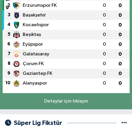
2
Erzurumspor FK
0
0
3
Başakşehir
0
0
4
Kocaelispor
0
0
5
Beşiktaş
0
0
6
Eyüpspor
0
0
7
Galatasaray
0
0
8
Çorum FK
0
0
9
Gaziantep FK
0
0
10
Alanyaspor
0
0
Detaylar için tıklayın
Süper Lig Fikstür