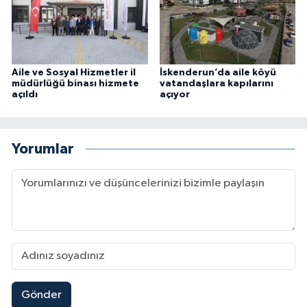
Aile ve Sosyal Hizmetler il
İskenderun’da aile köyü
müdürlüğü binası hizmete
vatandaşlara kapılarını
açıldı
açıyor
Yorumlar
Gönder