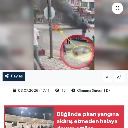
Paylaş
-
+
A
A
03.07.2026 - 17:11
15
Okunma Süresi: 1 Dk
Düğünde çıkan yangına
aldırış etmeden halaya