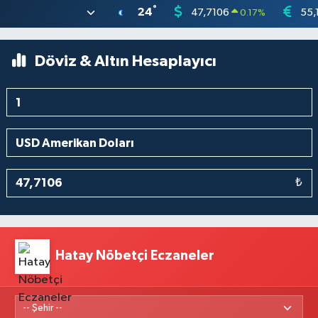
°
24
47,7106
55,
0.17
%
Döviz & Altın Hesaplayıcı
₺
Hatay Nöbetçi Eczaneler