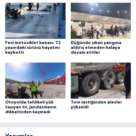
Feci motosiklet kazası: 72
Düğünde çıkan yangına
yaşındaki sürücü hayatını
aldırış etmeden halaya
kaybetti
devam ettiler
Otoyolda tehlikeli yük
Tırın lastiğinden alevler
taşıyan tır, jandarmanın
yükseldi
dikkatinden kaçmadı