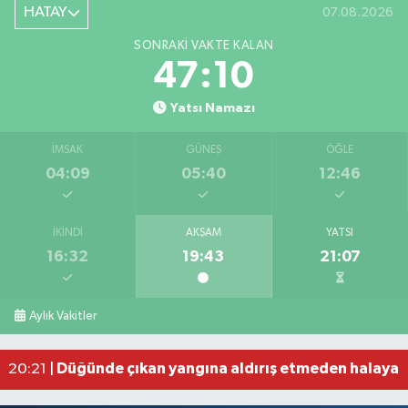
HATAY
07.08.2026
SONRAKI VAKTE KALAN
47:09
Yatsı Namazı
İMSAK
GÜNEŞ
ÖĞLE
04:09
05:40
12:46
İKINDI
AKŞAM
YATSI
16:32
19:43
21:07
Bahçede yaşanan yangında alevler 2 otomobile 
10:39 |
Antakya'da evlere giren yılanlar yakalandı
10:15 |
Aylık Vakitler
Salah'ın maaşı açıklandı! İşte devasa ücret
21:17 |
Feci motosiklet kazası: 72 yaşındaki sürücü haya
20:55 |
Düğünde çıkan yangına aldırış etmeden halaya 
20:21 |