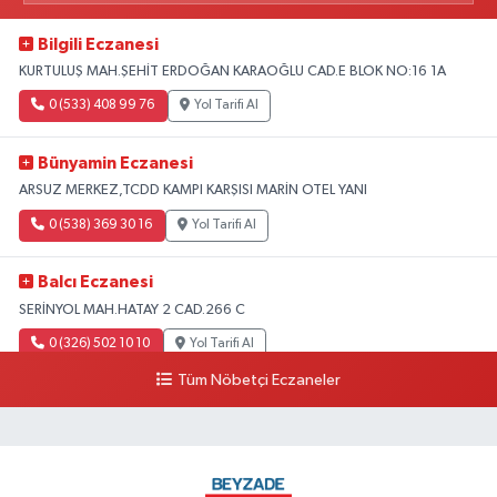
Bilgili Eczanesi
KURTULUŞ MAH.ŞEHİT ERDOĞAN KARAOĞLU CAD.E BLOK NO:16 1A
0 (533) 408 99 76
Yol Tarifi Al
Bünyamin Eczanesi
ARSUZ MERKEZ,TCDD KAMPI KARŞISI MARİN OTEL YANI
0 (538) 369 30 16
Yol Tarifi Al
Balcı Eczanesi
SERİNYOL MAH.HATAY 2 CAD.266 C
0 (326) 502 10 10
Yol Tarifi Al
Tüm Nöbetçi Eczaneler
Ayça Eczanesi
DENİZCİLER MAH.ATATÜRK 1 CAD.NO:22 B
0 (554) 802 00 31
Yol Tarifi Al