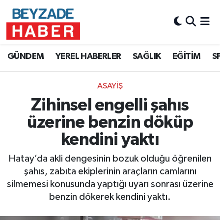
Hava Durumu
GÜNDEM
YEREL HABERLER
SAĞLIK
EĞİTİM
S
Trafik Durumu
ASAYİŞ
Süper Lig Puan Durumu ve Fikstür
Zihinsel engelli şahıs
Tüm Manşetler
üzerine benzin döküp
kendini yaktı
Son Dakika Haberleri
Hatay’da akli dengesinin bozuk olduğu öğrenilen
Haber Arşivi
şahıs, zabıta ekiplerinin araçların camlarını
silmemesi konusunda yaptığı uyarı sonrası üzerine
benzin dökerek kendini yaktı.