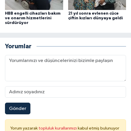
HBB engelli cihazları bakım
21 yıl sonra evlenen cüce
ve onarım hizmetlerini
çiftin kızları dünyaya geldi
sürdürüyor
Yorumlar
Gönder
Yorum yazarak
topluluk kurallarımızı
kabul etmiş bulunuyor