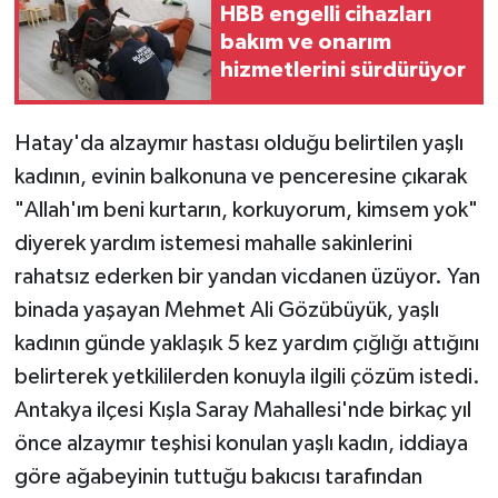
HBB engelli cihazları
bakım ve onarım
hizmetlerini sürdürüyor
Hatay'da alzaymır hastası olduğu belirtilen yaşlı
kadının, evinin balkonuna ve penceresine çıkarak
"Allah'ım beni kurtarın, korkuyorum, kimsem yok"
diyerek yardım istemesi mahalle sakinlerini
rahatsız ederken bir yandan vicdanen üzüyor. Yan
binada yaşayan Mehmet Ali Gözübüyük, yaşlı
kadının günde yaklaşık 5 kez yardım çığlığı attığını
belirterek yetkililerden konuyla ilgili çözüm istedi.
Antakya ilçesi Kışla Saray Mahallesi'nde birkaç yıl
önce alzaymır teşhisi konulan yaşlı kadın, iddiaya
göre ağabeyinin tuttuğu bakıcısı tarafından