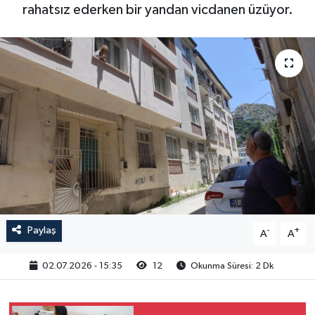
rahatsız ederken bir yandan vicdanen üzüyor.
Paylaş
-
+
A
A
02.07.2026 - 15:35
12
Okunma Süresi: 2 Dk