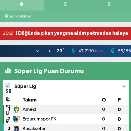
Bahçede yaşanan yangında alevler 2 otomobile 
10:39 |
Antakya'da evlere giren yılanlar yakalandı
10:15 |
Aylık Vakitler
Salah'ın maaşı açıklandı! İşte devasa ücret
21:17 |
Feci motosiklet kazası: 72 yaşındaki sürücü haya
20:55 |
Düğünde çıkan yangına aldırış etmeden halaya 
20:21 |
°
23
47,7130
55,15
0
%
Süper Lig Puan Durumu
Süper Lig
#
Takım
O
P
1
Amed
0
0
2
Erzurumspor FK
0
0
3
Başakşehir
0
0