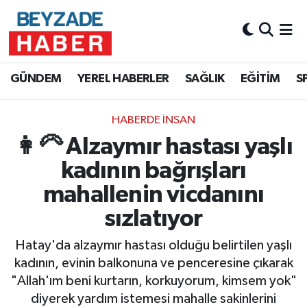
Hava Durumu
GÜNDEM
YEREL HABERLER
SAĞLIK
EĞİTİM
S
Trafik Durumu
HABERDE İNSAN
Süper Lig Puan Durumu ve Fikstür
👩‍🦳 Alzaymır hastası yaşlı
Tüm Manşetler
kadının bağrışları
mahallenin vicdanını
Son Dakika Haberleri
sızlatıyor
Haber Arşivi
Hatay'da alzaymır hastası olduğu belirtilen yaşlı
kadının, evinin balkonuna ve penceresine çıkarak
"Allah'ım beni kurtarın, korkuyorum, kimsem yok"
diyerek yardım istemesi mahalle sakinlerini