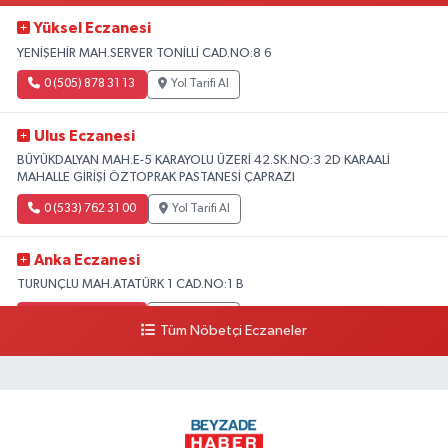
Yüksel Eczanesi
YENİŞEHİR MAH.SERVER TONİLLİ CAD.NO:8 6
0 (505) 878 31 13
Yol Tarifi Al
Ulus Eczanesi
BÜYÜKDALYAN MAH.E-5 KARAYOLU ÜZERİ 42.SK.NO:3 2D KARAALİ
MAHALLE GİRİŞİ ÖZTOPRAK PASTANESİ ÇAPRAZI
0 (533) 762 31 00
Yol Tarifi Al
Anka Eczanesi
TURUNÇLU MAH.ATATÜRK 1 CAD.NO:1 B
0 (505) 327 53 11
Yol Tarifi Al
Tüm Nöbetçi Eczaneler
Gökoğlu Eczanesi
YENİŞEHİR MAH..CAVİT ALKAN CAD.MANSUROĞLU APT.17 C
0 (326) 504 32 14
Yol Tarifi Al