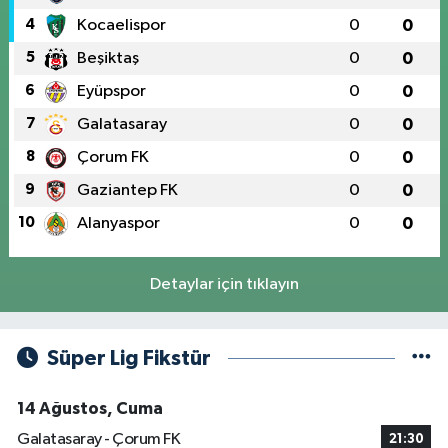
4
Kocaelispor
0
0
5
Beşiktaş
0
0
6
Eyüpspor
0
0
7
Galatasaray
0
0
8
Çorum FK
0
0
9
Gaziantep FK
0
0
10
Alanyaspor
0
0
Detaylar için tıklayın
Süper Lig Fikstür
14 Ağustos, Cuma
Galatasaray - Çorum FK
21:30