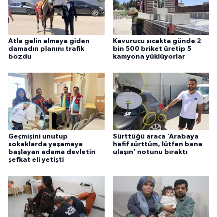
Atla gelin almaya giden
Kavurucu sıcakta günde 2
damadın planını trafik
bin 500 briket üretip 5
bozdu
kamyona yüklüyorlar
Geçmişini unutup
Sürttüğü araca ‘Arabaya
sokaklarda yaşamaya
hafif sürttüm, lütfen bana
başlayan adama devletin
ulaşın’ notunu bıraktı
şefkat eli yetişti