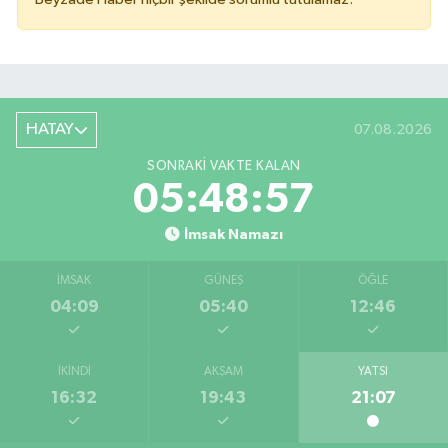
HATAY
07.08.2026
SONRAKI VAKTE KALAN
05:48:56
İmsak Namazı
İMSAK
GÜNEŞ
ÖĞLE
04:09
05:40
12:46
İKINDI
AKŞAM
YATSI
16:32
19:43
21:07
Salah'ın maaşı açıklandı! İşte devasa ücret
21:17 |
Feci motosiklet kazası: 72 yaşındaki sürücü haya
20:55 |