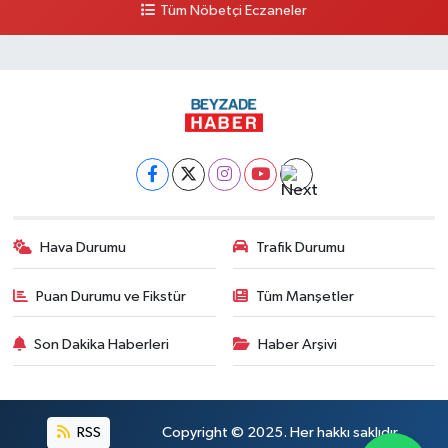
Tüm Nöbetçi Eczaneler
Tecirli Eczanesi
YENİ MAH.ATATÜRK CAD.68 A
0 (326) 413 33 03
Yol Tarifi Al
Imge Eczanesi
İskenderun-antakya yolu üzeri Serinyol Mah. Büyükdalyan Konteyner Kent
önü
0 (542) 312 92 60
Yol Tarifi Al
Hava Durumu
Trafik Durumu
Betül Eczanesi
Karaçay mahallesi Samandağ Antakya yolu caddesi 59 B
Puan Durumu ve Fikstür
Tüm Manşetler
0 (532) 380 47 77
Yol Tarifi Al
Son Dakika Haberleri
Haber Arşivi
Kübra Eczanesi
HASSA CAD. 3 NOLU GÖÇMEN SAĞLIK OCAĞI KARŞISI
0 (326) 712 13 81
Yol Tarifi Al
RSS
Copyright © 2025. Her hakkı saklıdır.