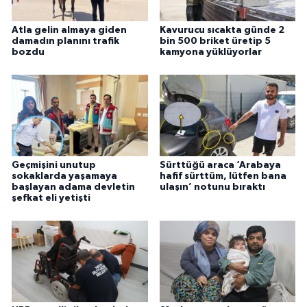
Atla gelin almaya giden
Kavurucu sıcakta günde 2
damadın planını trafik
bin 500 briket üretip 5
bozdu
kamyona yüklüyorlar
Geçmişini unutup
Sürttüğü araca ‘Arabaya
sokaklarda yaşamaya
hafif sürttüm, lütfen bana
başlayan adama devletin
ulaşın’ notunu bıraktı
şefkat eli yetişti