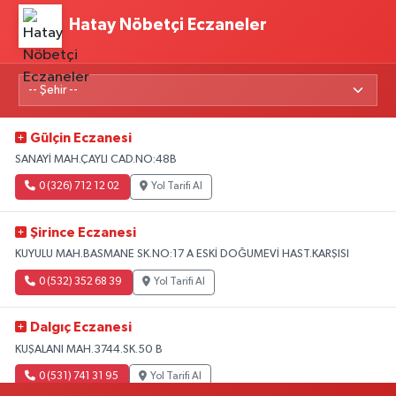
Hatay Nöbetçi Eczaneler
Gülçin Eczanesi
SANAYİ MAH.ÇAYLI CAD.NO:48B
0 (326) 712 12 02
Yol Tarifi Al
Şirince Eczanesi
KUYULU MAH.BASMANE SK.NO:17 A ESKİ DOĞUMEVİ HAST.KARŞISI
0 (532) 352 68 39
Yol Tarifi Al
Dalgıç Eczanesi
KUŞALANI MAH.3744.SK.50 B
0 (531) 741 31 95
Yol Tarifi Al