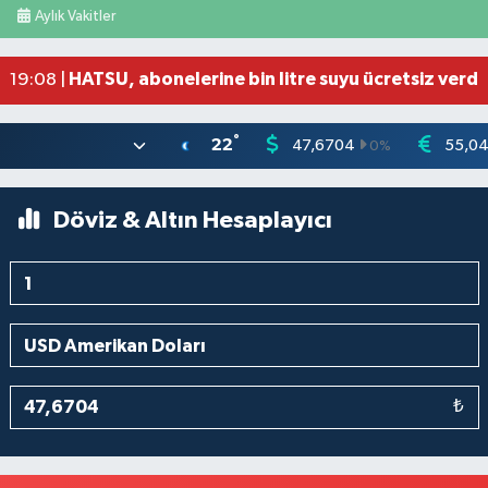
Aylık Vakitler
Düğünde çıkan yangına aldırış etmeden halaya 
20:21 |
Otoyolda tehlikeli yük taşıyan tır, jandarmanın
19:51 |
HATSU, abonelerine bin litre suyu ücretsiz verdi
19:08 |
°
22
47,6704
55,0
0
%
Döviz & Altın Hesaplayıcı
₺