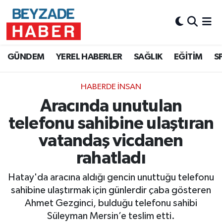
Hava Durumu
GÜNDEM
YEREL HABERLER
SAĞLIK
EĞİTİM
S
Trafik Durumu
HABERDE İNSAN
Süper Lig Puan Durumu ve Fikstür
Aracında unutulan
Tüm Manşetler
telefonu sahibine ulaştıran
vatandaş vicdanen
Son Dakika Haberleri
rahatladı
Haber Arşivi
Hatay'da aracına aldığı gencin unuttuğu telefonu
sahibine ulaştırmak için günlerdir çaba gösteren
Ahmet Gezginci, bulduğu telefonu sahibi
Süleyman Mersin’e teslim etti.