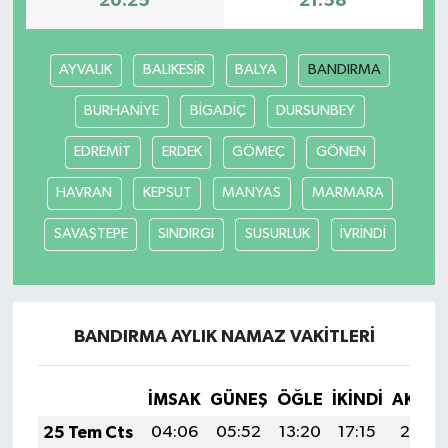
20:25
21:58
AYVALIK
BALIKESİR
BALYA
BANDIRMA
BURHANİYE
BİGADİÇ
DURSUNBEY
EDREMİT
ERDEK
GÖMEÇ
GÖNEN
HAVRAN
KEPSUT
MANYAS
MARMARA
SAVAŞTEPE
SINDIRGI
SUSURLUK
İVRİNDİ
BANDIRMA AYLIK NAMAZ VAKITLERI
İMSAK
GÜNEŞ
ÖĞLE
İKINDI
AKŞA
25 Tem Cts
04:06
05:52
13:20
17:15
20:37