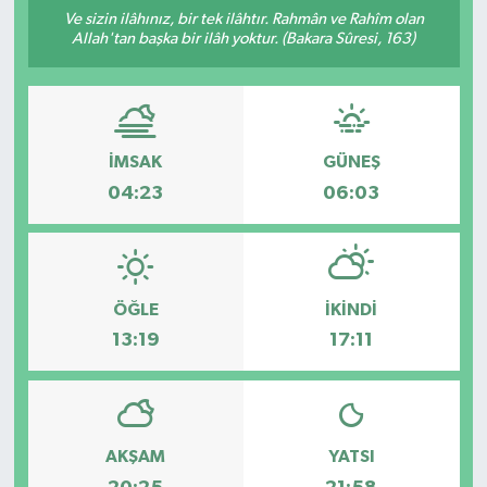
Ve sizin ilâhınız, bir tek ilâhtır. Rahmân ve Rahîm olan
Allah'tan başka bir ilâh yoktur. (Bakara Sûresi, 163)
İMSAK
GÜNEŞ
04:23
06:03
ÖĞLE
İKINDI
13:19
17:11
AKŞAM
YATSI