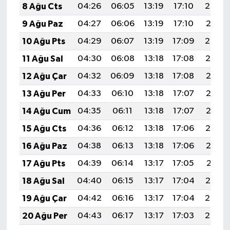
8 Ağu Cts
04:26
06:05
13:19
17:10
20:23
9 Ağu Paz
04:27
06:06
13:19
17:10
20:21
10 Ağu Pts
04:29
06:07
13:19
17:09
20:20
11 Ağu Sal
04:30
06:08
13:18
17:08
20:19
12 Ağu Çar
04:32
06:09
13:18
17:08
20:18
13 Ağu Per
04:33
06:10
13:18
17:07
20:16
14 Ağu Cum
04:35
06:11
13:18
17:07
20:15
15 Ağu Cts
04:36
06:12
13:18
17:06
20:14
16 Ağu Paz
04:38
06:13
13:18
17:06
20:12
17 Ağu Pts
04:39
06:14
13:17
17:05
20:11
18 Ağu Sal
04:40
06:15
13:17
17:04
20:10
19 Ağu Çar
04:42
06:16
13:17
17:04
20:08
20 Ağu Per
04:43
06:17
13:17
17:03
20:07