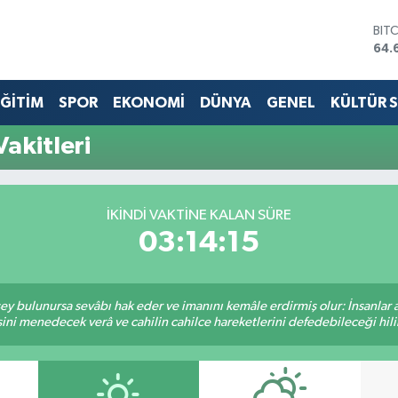
BIT
64.
DO
47,
ĞİTİM
SPOR
EKONOMİ
DÜNYA
GENEL
KÜLTÜR 
EU
55,
STE
akitleri
64,
GRA
651
BİS
İKINDI VAKTINE KALAN SÜRE
13.
03:14:15
 şey bulunursa sevâbı hak eder ve imanını kemâle erdirmiş olur: İnsanlar 
ini menedecek verâ ve cahilin cahilce hareketlerini defedebileceği hili