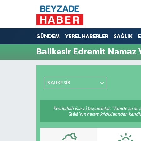
Hava Durumu
GÜNDEM
YEREL HABERLER
SAĞLIK
E
Trafik Durumu
Balikesir Edremit Namaz V
Süper Lig Puan Durumu ve Fikstür
Tüm Manşetler
BALIKESİR
Son Dakika Haberleri
Haber Arşivi
Resûlullah (s.a.v.) buyurdular: "Kimde şu üç
Teâlâ'nın haram kıldıklarından kendis