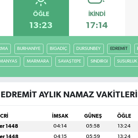
ÖĞLE
İKINDI
13:23
17:14
RMA
BURHANİYE
BİGADİÇ
DURSUNBEY
EDREMİT
MANYAS
MARMARA
SAVAŞTEPE
SINDIRGI
SUSURLUK
EDREMİT AYLIK NAMAZ VAKITLERI
İCRİ
İMSAK
GÜNEŞ
ÖĞLE
fer 1448
04:14
05:58
13:24
fer 1448
04:15
05:59
13:24