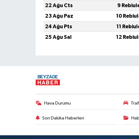
22 Ağu Cts
9 Rebiul
23 Ağu Paz
10 Rebiu
24 Ağu Pts
11 Rebiu
25 Ağu Sal
12 Rebiu
Hava Durumu
Tra
Son Dakika Haberleri
Hab