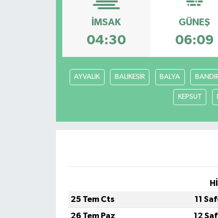
İMSAK
GÜNEŞ
04:30
06:09
AYVALIK
BALIKESİR
BALYA
BANDI
KEPSUT
H
25 Tem Cts
11 Sa
26 Tem Paz
12 Sa