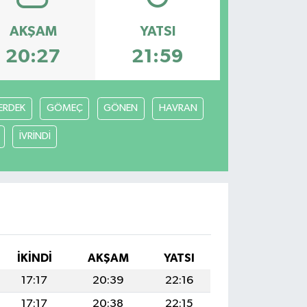
AKŞAM
YATSI
20:27
21:59
ERDEK
GÖMEÇ
GÖNEN
HAVRAN
İVRİNDİ
İKINDI
AKŞAM
YATSI
17:17
20:39
22:16
17:17
20:38
22:15