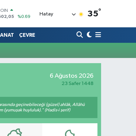
°
COIN
35
Hatay
602,05
%0.69
LAR
5986
%0.06
SANAT
ÇEVRE
RO
0700
%0.1
RLİN
2438
%0.21
M ALTIN
3.94
%0.32
T100
6 Ağustos 2026
768
%48
23 Safer 1448
arasında geçinebileceği (güzel) ahlâk, Allâhü
m (yumuşak huyluluk)." (Hadis-i şerif)