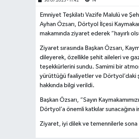
30.07.2025 - 11:42
14
Emniyet Teşkilatı Vazife Malulü ve Şehi
Ayhan Özsarı, Dörtyol İlçesi Kaymaka
makamında ziyaret ederek “hayırlı olsun
Ziyaret sırasında Başkan Özsarı, Kaym
dileyerek, özellikle şehit aileleri ve ga
teşekkürlerini sundu. Samimi bir at
yürüttüğü faaliyetler ve Dörtyol’daki ş
hakkında bilgi verildi.
Başkan Özsarı, “Sayın Kaymakamımızın 
Dörtyol’a önemli katkılar sunacağına in
Ziyaret, iyi dilek ve temennilerle sona 