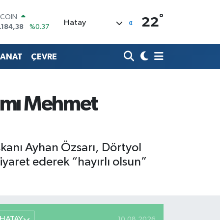
°
TCOIN
22
Hatay
.184,38
%0.37
OLAR
,7370
%-0.01
SANAT
ÇEVRE
URO
,2510
%0.32
ERLİN
,4811
%0.38
AM ALTIN
amı Mehmet
64.02
%0.05
ST100
.779
%-14
aşkanı Ayhan Özsarı, Dörtyol
yaret ederek “hayırlı olsun”
HATAY
10.08.2026