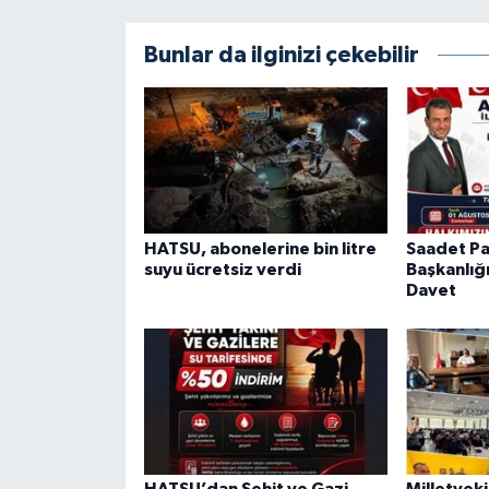
Bunlar da ilginizi çekebilir
HATSU, abonelerine bin litre
Saadet Par
suyu ücretsiz verdi
Başkanlığ
Davet