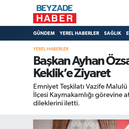
Hava Durumu
GÜNDEM
YEREL HABERLER
SAĞLIK
E
Trafik Durumu
YEREL HABERLER
Süper Lig Puan Durumu ve Fikstür
Başkan Ayhan Özs
Tüm Manşetler
Keklik’e Ziyaret
Son Dakika Haberleri
Emniyet Teşkilatı Vazife Malulü
İlçesi Kaymakamlığı görevine a
Haber Arşivi
dileklerini iletti.