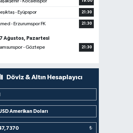
aşakşehir - Kocaelispor
19:00
eşiktaş - Eyüpspor
21:30
med - Erzurumspor FK
21:30
7 Ağustos, Pazartesi
amsunspor - Göztepe
21:30
Döviz & Altın Hesaplayıcı
₺