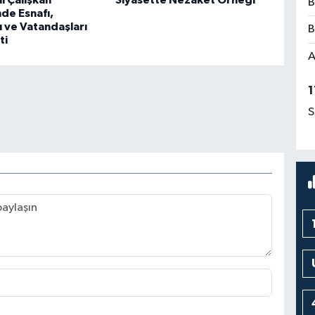
li Çalışkan
Siyasette Nezaket Örneği
B
de Esnafı,
ı ve Vatandaşları
B
ti
A
1
S