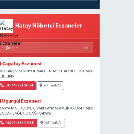
Hatay Nöbetçi Eczaneler
Çağatay Eczanesi
KÜ KARŞISI SERİNYOL MAH.HATAY 2 CAD.NO:30 A MKÜ
CİL ÇIKIŞ
0 (544) 271 56 64
Yol Tarifi Al
Ugurgül Eczanesi
KASYA MAH.ADLİYE CİVARI KAYMAKAMLIK ARKASI HABİBİ
ECCAR SAĞLIK OCAĞI KARŞISI
0 (507) 333 99 88
Yol Tarifi Al