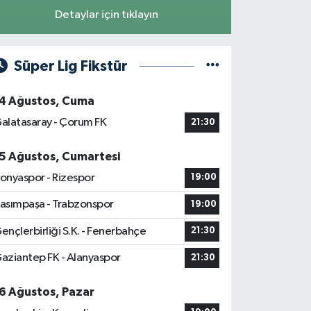
Detaylar için tıklayın
Süper Lig Fikstür
4 Ağustos, Cuma
alatasaray - Çorum FK
21:30
5 Ağustos, Cumartesi
onyaspor - Rizespor
19:00
asımpaşa - Trabzonspor
19:00
ençlerbirliği S.K. - Fenerbahçe
21:30
aziantep FK - Alanyaspor
21:30
6 Ağustos, Pazar