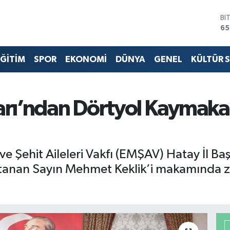
BI
65
D
47
ĞİTİM
SPOR
EKONOMİ
DÜNYA
GENEL
KÜLTÜR 
E
55
ST
64
GR
arı’ndan Dörtyol Kaymak
66
Bİ
13
 ve Şehit Aileleri Vakfı (EMŞAV) Hatay İl B
tanan Sayın Mehmet Keklik’i makamında zi