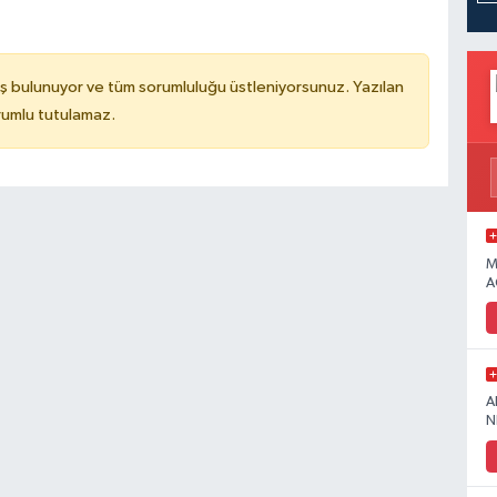
ş bulunuyor ve tüm sorumluluğu üstleniyorsunuz. Yazılan
rumlu tutulamaz.
M
A
A
N