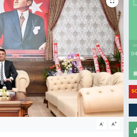
İM
04
S
-
+
A
A