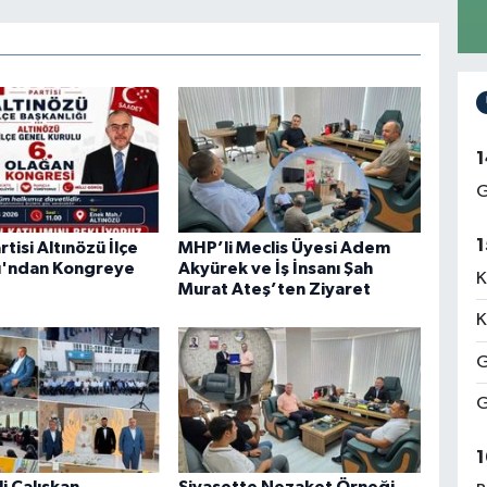
1
G
1
tisi Altınözü İlçe
MHP’li Meclis Üyesi Adem
ı'ndan Kongreye
Akyürek ve İş İnsanı Şah
K
Murat Ateş’ten Ziyaret
K
G
G
1