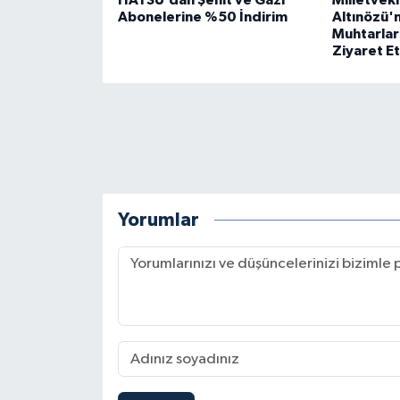
HATSU’dan Şehit ve Gazi
Milletveki
Abonelerine %50 İndirim
Altınözü'n
Muhtarlar
Ziyaret Et
Yorumlar