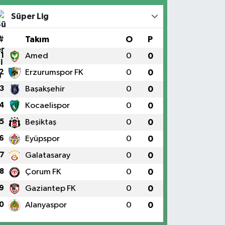
Süper Lig
#
Takım
O
P
1
Amed
0
0
2
Erzurumspor FK
0
0
3
Başakşehir
0
0
4
Kocaelispor
0
0
5
Beşiktaş
0
0
6
Eyüpspor
0
0
7
Galatasaray
0
0
8
Çorum FK
0
0
9
Gaziantep FK
0
0
0
Alanyaspor
0
0