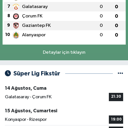
7
Galatasaray
0
0
8
Çorum FK
0
0
9
Gaziantep FK
0
0
10
Alanyaspor
0
0
Detaylar için tıklayın
Süper Lig Fikstür
14 Ağustos, Cuma
Galatasaray - Çorum FK
21:30
15 Ağustos, Cumartesi
Konyaspor - Rizespor
19:00