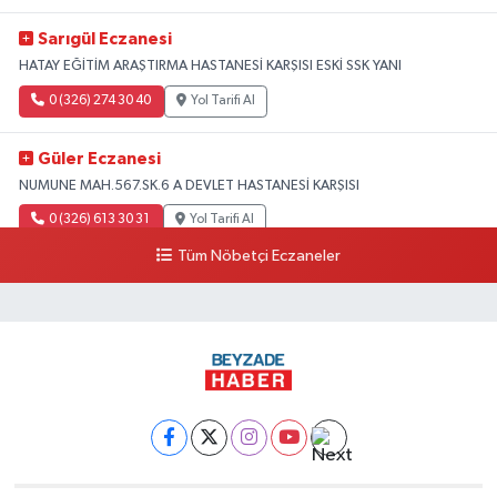
Sarıgül Eczanesi
HATAY EĞİTİM ARAŞTIRMA HASTANESİ KARŞISI ESKİ SSK YANI
0 (326) 274 30 40
Yol Tarifi Al
Güler Eczanesi
NUMUNE MAH.567.SK.6 A DEVLET HASTANESİ KARŞISI
0 (326) 613 30 31
Yol Tarifi Al
Tüm Nöbetçi Eczaneler
Ayet Eczanesi
Fatikli Mah. M. Cavit Alkan Cad. No:3 B Altınözü
0 (326) 311 32 02
Yol Tarifi Al
Başak Eczanesi
KARAAĞAÇ ŞARKKONAK MAH.593.SK.2 A
0 (532) 789 28 08
Yol Tarifi Al