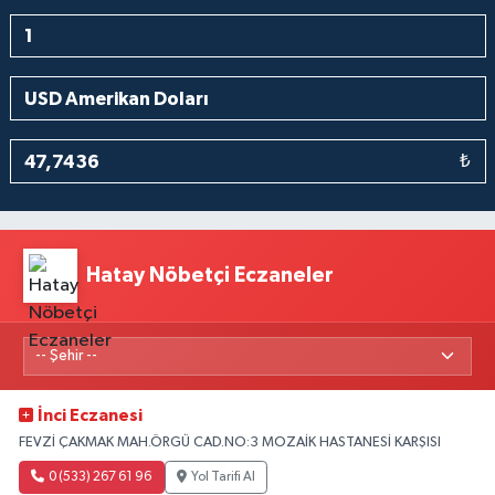
₺
Hatay Nöbetçi Eczaneler
İnci Eczanesi
FEVZİ ÇAKMAK MAH.ÖRGÜ CAD.NO:3 MOZAİK HASTANESİ KARŞISI
0 (533) 267 61 96
Yol Tarifi Al