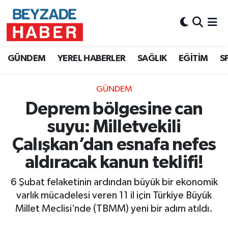
Hava Durumu
GÜNDEM
YEREL HABERLER
SAĞLIK
EĞİTİM
S
Trafik Durumu
GÜNDEM
Süper Lig Puan Durumu ve Fikstür
Deprem bölgesine can
Tüm Manşetler
suyu: Milletvekili
Çalışkan’dan esnafa nefes
Son Dakika Haberleri
aldıracak kanun teklifi!
Haber Arşivi
6 Şubat felaketinin ardından büyük bir ekonomik
varlık mücadelesi veren 11 il için Türkiye Büyük
Millet Meclisi’nde (TBMM) yeni bir adım atıldı.