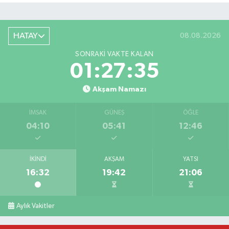
HATAY
08.08.2026
SONRAKI VAKTE KALAN
01:27:35
Akşam Namazı
İMSAK
GÜNEŞ
ÖĞLE
04:10
05:41
12:46
İKINDI
AKŞAM
YATSI
16:32
19:42
21:06
Bahçede yaşanan yangında alevler 2 otomobile 
10:39 |
Antakya'da evlere giren yılanlar yakalandı
10:15 |
Aylık Vakitler
Salah'ın maaşı açıklandı! İşte devasa ücret
21:17 |
Feci motosiklet kazası: 72 yaşındaki sürücü haya
20:55 |