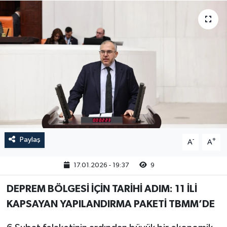
Paylaş
-
+
A
A
17.01.2026 - 19:37
9
DEPREM BÖLGESİ İÇİN TARİHİ ADIM: 11 İLİ
KAPSAYAN YAPILANDIRMA PAKETİ TBMM’DE