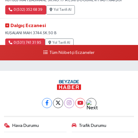
KUYULU MAH.BASMANE SK.NO:17 A ESKİ DOĞUMEVİ HAST.KARŞISI
0 (532) 352 68 39
Yol Tarifi Al
Dalgıç Eczanesi
KUŞALANI MAH.3744.SK.50 B
0 (531) 741 31 95
Yol Tarifi Al
Tüm Nöbetçi Eczaneler
Tecirli Eczanesi
YENİ MAH.ATATÜRK CAD.68 A
0 (326) 413 33 03
Yol Tarifi Al
Imge Eczanesi
İskenderun-antakya yolu üzeri Serinyol Mah. Büyükdalyan Konteyner Kent
önü
0 (542) 312 92 60
Yol Tarifi Al
Hava Durumu
Trafik Durumu
Betül Eczanesi
Karaçay mahallesi Samandağ Antakya yolu caddesi 59 B