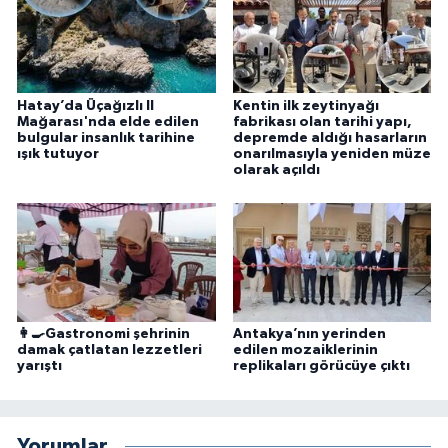
Hatay’da Üçağızlı II
Kentin ilk zeytinyağı
Mağarası'nda elde edilen
fabrikası olan tarihi yapı,
bulgular insanlık tarihine
depremde aldığı hasarların
ışık tutuyor
onarılmasıyla yeniden müze
olarak açıldı
👩‍🍳Gastronomi şehrinin
Antakya’nın yerinden
damak çatlatan lezzetleri
edilen mozaiklerinin
yarıştı
replikaları görücüye çıktı
Yorumlar