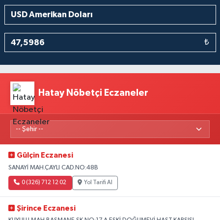
₺
Hatay Nöbetçi Eczaneler
Gülçin Eczanesi
SANAYİ MAH.ÇAYLI CAD.NO:48B
0 (326) 712 12 02
Yol Tarifi Al
Şirince Eczanesi