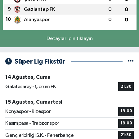
9
Gaziantep FK
0
0
10
Alanyaspor
0
0
Detaylar için tıklayın
Süper Lig Fikstür
14 Ağustos, Cuma
Galatasaray - Çorum FK
21:30
15 Ağustos, Cumartesi
Konyaspor - Rizespor
19:00
Kasımpaşa - Trabzonspor
19:00
Gençlerbirliği S.K. - Fenerbahçe
21:30