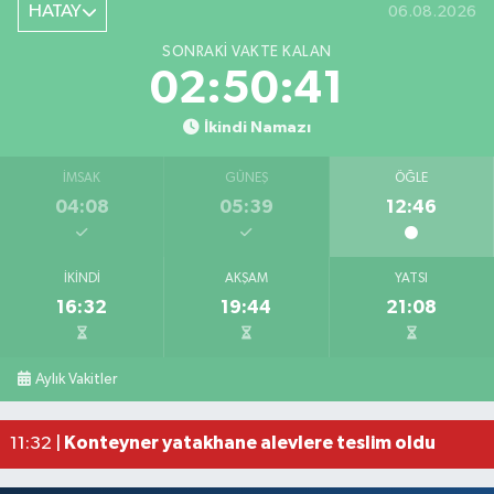
HATAY
06.08.2026
SONRAKI VAKTE KALAN
02:50:40
İkindi Namazı
İMSAK
GÜNEŞ
ÖĞLE
04:08
05:39
12:46
İKINDI
AKŞAM
YATSI
16:32
19:44
21:08
6 AĞUSTOS 2026 PERŞEMBE GÜNDEM ÖZETİ
15:07 |
Beyaz eşyalar ardı ardına patlayarak alevlere te
14:23 |
Aylık Vakitler
Hırsızlar, narenciye ağaçlarını susuz bıraktı
12:55 |
Cilvegözü'nden günde bin 500 tır giriş-çıkış yap
12:15 |
Konteyner yatakhane alevlere teslim oldu
11:32 |