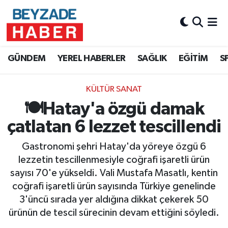
Hava Durumu
GÜNDEM
YEREL HABERLER
SAĞLIK
EĞİTİM
S
Trafik Durumu
KÜLTÜR SANAT
Süper Lig Puan Durumu ve Fikstür
🍽️Hatay'a özgü damak
Tüm Manşetler
çatlatan 6 lezzet tescillendi
Son Dakika Haberleri
Gastronomi şehri Hatay'da yöreye özgü 6
lezzetin tescillenmesiyle coğrafi işaretli ürün
Haber Arşivi
sayısı 70'e yükseldi. Vali Mustafa Masatlı, kentin
coğrafi işaretli ürün sayısında Türkiye genelinde
3'üncü sırada yer aldığına dikkat çekerek 50
ürünün de tescil sürecinin devam ettiğini söyledi.