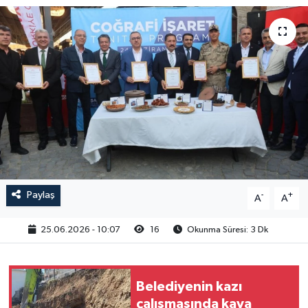
Paylaş
-
+
A
A
25.06.2026 - 10:07
16
Okunma Süresi: 3 Dk
Belediyenin kazı
çalışmasında kaya