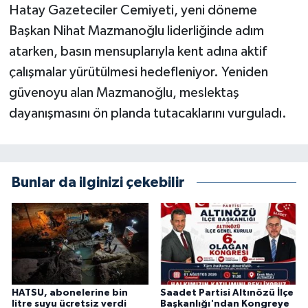
Hatay Gazeteciler Cemiyeti, yeni döneme
Başkan Nihat Mazmanoğlu liderliğinde adım
atarken, basın mensuplarıyla kent adına aktif
çalışmalar yürütülmesi hedefleniyor. Yeniden
güvenoyu alan Mazmanoğlu, meslektaş
dayanışmasını ön planda tutacaklarını vurguladı.
Bunlar da ilginizi çekebilir
HATSU, abonelerine bin
Saadet Partisi Altınözü İlçe
litre suyu ücretsiz verdi
Başkanlığı'ndan Kongreye