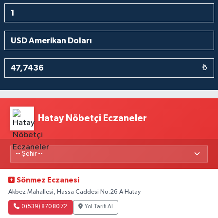
₺
Hatay Nöbetçi Eczaneler
Sönmez Eczanesi
Akbez Mahallesi, Hassa Caddesi No:26 A Hatay
0 (539) 870 80 72
Yol Tarifi Al