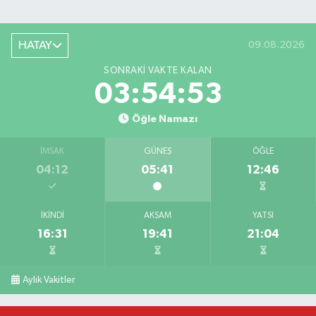
HATAY
09.08.2026
SONRAKI VAKTE KALAN
03:54:53
Öğle Namazı
İMSAK
GÜNEŞ
ÖĞLE
04:12
05:41
12:46
İKINDI
AKŞAM
YATSI
16:31
19:41
21:04
Bahçede yaşanan yangında alevler 2 otomobile 
10:39 |
Antakya'da evlere giren yılanlar yakalandı
10:15 |
Aylık Vakitler
Salah'ın maaşı açıklandı! İşte devasa ücret
21:17 |
Feci motosiklet kazası: 72 yaşındaki sürücü haya
20:55 |