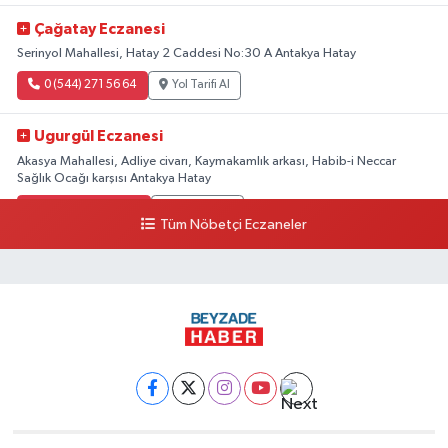
Çağatay Eczanesi
Serinyol Mahallesi, Hatay 2 Caddesi No:30 A Antakya Hatay
0 (544) 271 56 64
Yol Tarifi Al
Ugurgül Eczanesi
Akasya Mahallesi, Adliye civarı, Kaymakamlık arkası, Habib-i Neccar
Sağlık Ocağı karşısı Antakya Hatay
0 (507) 333 99 88
Yol Tarifi Al
Tüm Nöbetçi Eczaneler
Muna Eczanesi
Fevzi Çakmak Mahallesi, Örgü Caddesi, Mozaik Hastanesi Karşısı
Antakya Hatay
0 (326) 215 20 20
Yol Tarifi Al
Muna Eczanesi
Fevzi Çakmak Mahallesi, Örgü Caddesi, Mozaik Hastanesi Karşısı
Antakya Hatay