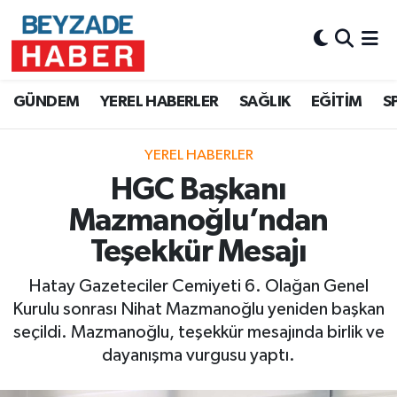
Hava Durumu
GÜNDEM
YEREL HABERLER
SAĞLIK
EĞİTİM
S
Trafik Durumu
YEREL HABERLER
Süper Lig Puan Durumu ve Fikstür
HGC Başkanı
Tüm Manşetler
Mazmanoğlu’ndan
Teşekkür Mesajı
Son Dakika Haberleri
Hatay Gazeteciler Cemiyeti 6. Olağan Genel
Haber Arşivi
Kurulu sonrası Nihat Mazmanoğlu yeniden başkan
seçildi. Mazmanoğlu, teşekkür mesajında birlik ve
dayanışma vurgusu yaptı.