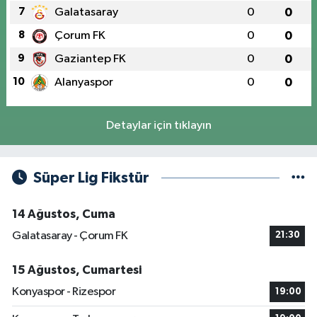
7
Galatasaray
0
0
8
Çorum FK
0
0
9
Gaziantep FK
0
0
10
Alanyaspor
0
0
Detaylar için tıklayın
Süper Lig Fikstür
14 Ağustos, Cuma
Galatasaray - Çorum FK
21:30
15 Ağustos, Cumartesi
Konyaspor - Rizespor
19:00