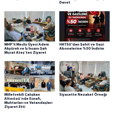
Davet
MHP’li Meclis Üyesi Adem
HATSU’dan Şehit ve Gazi
Akyürek ve İş İnsanı Şah
Abonelerine %50 İndirim
Murat Ateş’ten Ziyaret
Milletvekili Çalışkan
Siyasette Nezaket Örneği
Altınözü'nde Esnafı,
Muhtarları ve Vatandaşları
Ziyaret Etti