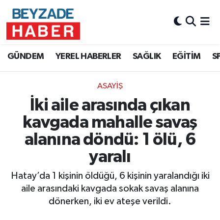
Hava Durumu
GÜNDEM
YEREL HABERLER
SAĞLIK
EĞİTİM
S
Trafik Durumu
ASAYİŞ
Süper Lig Puan Durumu ve Fikstür
İki aile arasında çıkan
Tüm Manşetler
kavgada mahalle savaş
alanına döndü: 1 ölü, 6
Son Dakika Haberleri
yaralı
Haber Arşivi
Hatay’da 1 kişinin öldüğü, 6 kişinin yaralandığı iki
aile arasındaki kavgada sokak savaş alanına
dönerken, iki ev ateşe verildi.