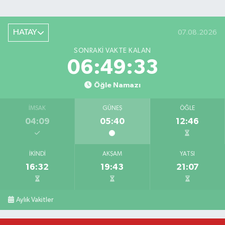
HATAY
07.08.2026
SONRAKI VAKTE KALAN
06:49:33
Öğle Namazı
İMSAK
GÜNEŞ
ÖĞLE
04:09
05:40
12:46
İKINDI
AKŞAM
YATSI
16:32
19:43
21:07
Salah'ın maaşı açıklandı! İşte devasa ücret
21:17 |
Feci motosiklet kazası: 72 yaşındaki sürücü haya
20:55 |
Aylık Vakitler
Düğünde çıkan yangına aldırış etmeden halaya 
20:21 |
Otoyolda tehlikeli yük taşıyan tır, jandarmanın
19:51 |