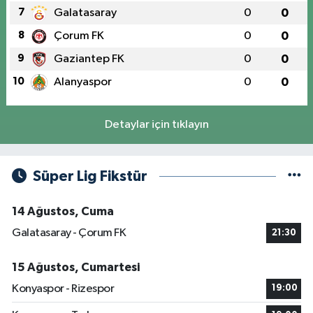
7
Galatasaray
0
0
8
Çorum FK
0
0
9
Gaziantep FK
0
0
10
Alanyaspor
0
0
Detaylar için tıklayın
Süper Lig Fikstür
14 Ağustos, Cuma
Galatasaray - Çorum FK
21:30
15 Ağustos, Cumartesi
Konyaspor - Rizespor
19:00