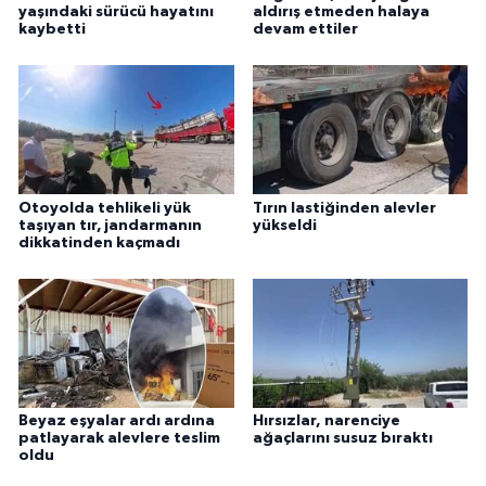
yaşındaki sürücü hayatını
aldırış etmeden halaya
kaybetti
devam ettiler
Otoyolda tehlikeli yük
Tırın lastiğinden alevler
taşıyan tır, jandarmanın
yükseldi
dikkatinden kaçmadı
Beyaz eşyalar ardı ardına
Hırsızlar, narenciye
patlayarak alevlere teslim
ağaçlarını susuz bıraktı
oldu