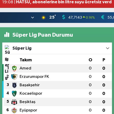
HATSU, abonelerine bin litre suyu ücretsiz verdi
19:08 |
°
25
47,7143
55,
0.16
%
Süper Lig Puan Durumu
Süper Lig
#
Takım
O
P
1
Amed
0
0
2
Erzurumspor FK
0
0
3
Başakşehir
0
0
4
Kocaelispor
0
0
5
Beşiktaş
0
0
6
Eyüpspor
0
0