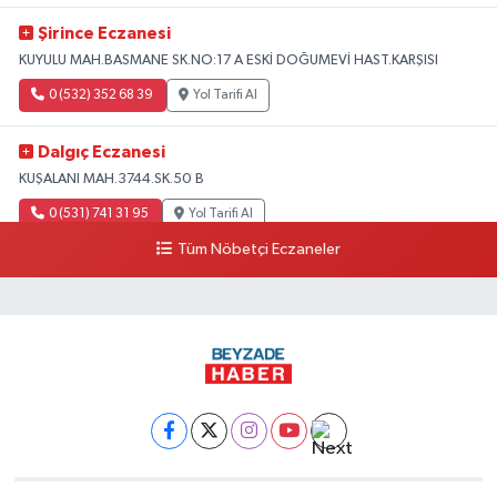
Şirince Eczanesi
KUYULU MAH.BASMANE SK.NO:17 A ESKİ DOĞUMEVİ HAST.KARŞISI
0 (532) 352 68 39
Yol Tarifi Al
Dalgıç Eczanesi
KUŞALANI MAH.3744.SK.50 B
0 (531) 741 31 95
Yol Tarifi Al
Tüm Nöbetçi Eczaneler
Tecirli Eczanesi
YENİ MAH.ATATÜRK CAD.68 A
0 (326) 413 33 03
Yol Tarifi Al
Imge Eczanesi
İskenderun-antakya yolu üzeri Serinyol Mah. Büyükdalyan Konteyner Kent
önü
0 (542) 312 92 60
Yol Tarifi Al