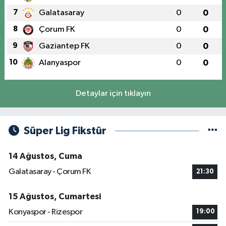
7
Galatasaray
0
0
8
Çorum FK
0
0
9
Gaziantep FK
0
0
10
Alanyaspor
0
0
Detaylar için tıklayın
Süper Lig Fikstür
14 Ağustos, Cuma
Galatasaray - Çorum FK
21:30
15 Ağustos, Cumartesi
Konyaspor - Rizespor
19:00