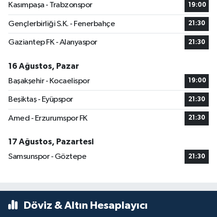
Kasımpaşa - Trabzonspor
19:00
Gençlerbirliği S.K. - Fenerbahçe
21:30
Gaziantep FK - Alanyaspor
21:30
16 Ağustos, Pazar
Başakşehir - Kocaelispor
19:00
Beşiktaş - Eyüpspor
21:30
Amed - Erzurumspor FK
21:30
17 Ağustos, Pazartesi
Samsunspor - Göztepe
21:30
Döviz & Altın Hesaplayıcı