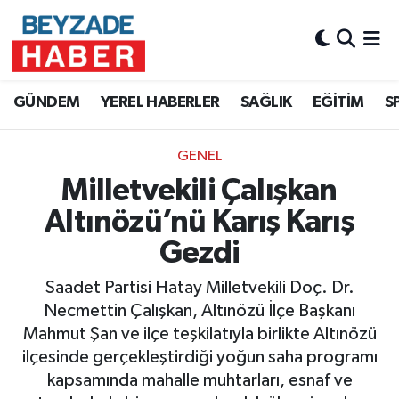
Hava Durumu
GÜNDEM
YEREL HABERLER
SAĞLIK
EĞİTİM
S
Trafik Durumu
GENEL
Süper Lig Puan Durumu ve Fikstür
Milletvekili Çalışkan
Tüm Manşetler
Altınözü’nü Karış Karış
Gezdi
Son Dakika Haberleri
Saadet Partisi Hatay Milletvekili Doç. Dr.
Haber Arşivi
Necmettin Çalışkan, Altınözü İlçe Başkanı
Mahmut Şan ve ilçe teşkilatıyla birlikte Altınözü
ilçesinde gerçekleştirdiği yoğun saha programı
kapsamında mahalle muhtarları, esnaf ve