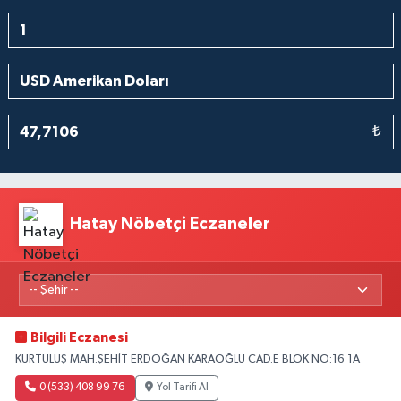
₺
Hatay Nöbetçi Eczaneler
Bilgili Eczanesi
KURTULUŞ MAH.ŞEHİT ERDOĞAN KARAOĞLU CAD.E BLOK NO:16 1A
0 (533) 408 99 76
Yol Tarifi Al