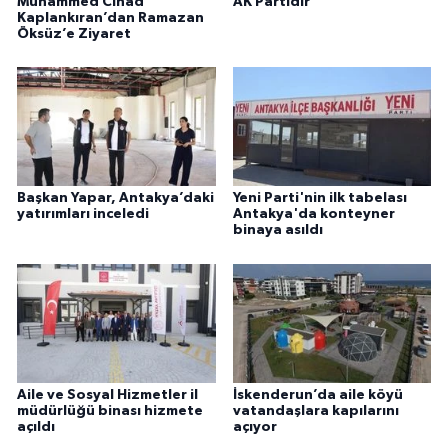
Muhammed Cihad
AK Partidir
Kaplankıran’dan Ramazan
Öksüz’e Ziyaret
Başkan Yapar, Antakya’daki
Yeni Parti'nin ilk tabelası
yatırımları inceledi
Antakya'da konteyner
binaya asıldı
Aile ve Sosyal Hizmetler il
İskenderun’da aile köyü
müdürlüğü binası hizmete
vatandaşlara kapılarını
açıldı
açıyor