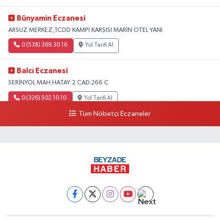
Bünyamin Eczanesi
ARSUZ MERKEZ,TCDD KAMPI KARŞISI MARİN OTEL YANI
0 (538) 369 30 16
Yol Tarifi Al
Balcı Eczanesi
SERİNYOL MAH.HATAY 2 CAD.266 C
0 (326) 502 10 10
Yol Tarifi Al
Tüm Nöbetçi Eczaneler
Ayça Eczanesi
DENİZCİLER MAH.ATATÜRK 1 CAD.NO:22 B
0 (554) 802 00 31
Yol Tarifi Al
Denizcan Eczanesi
SARILAR MAHALLESİ GÜNDÜZ CADDESİ 18 A
0 (326) 512 36 47
Yol Tarifi Al