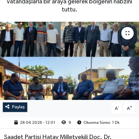
vatandaşlarla bir araya gelerek bölgenin nabzını
tuttu.
Paylaş
-
+
A
A
28.04.2026 - 12:01
9
Okunma Süresi: 1 Dk
Saadet Partisi Hatay Milletvekili Doç. Dr.