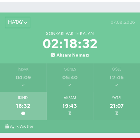
HATAY
07.08.2026
SONRAKI VAKTE KALAN
02:18:32
Akşam Namazı
İMSAK
GÜNEŞ
ÖĞLE
04:09
05:40
12:46
İKINDI
AKŞAM
YATSI
16:32
19:43
21:07
Bahçede yaşanan yangında alevler 2 otomobile 
10:39 |
Antakya'da evlere giren yılanlar yakalandı
10:15 |
Aylık Vakitler
Salah'ın maaşı açıklandı! İşte devasa ücret
21:17 |
Feci motosiklet kazası: 72 yaşındaki sürücü haya
20:55 |