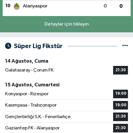
10
Alanyaspor
0
0
Detaylar için tıklayın
Süper Lig Fikstür
14 Ağustos, Cuma
Galatasaray - Çorum FK
21:30
15 Ağustos, Cumartesi
Konyaspor - Rizespor
19:00
Kasımpaşa - Trabzonspor
19:00
Gençlerbirliği S.K. - Fenerbahçe
21:30
Gaziantep FK - Alanyaspor
21:30