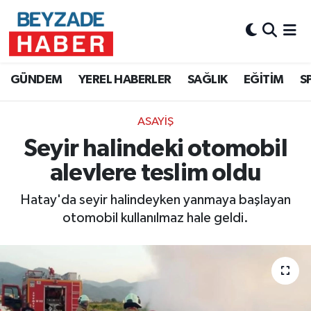
Hava Durumu
GÜNDEM
YEREL HABERLER
SAĞLIK
EĞİTİM
S
Trafik Durumu
ASAYİŞ
Süper Lig Puan Durumu ve Fikstür
Seyir halindeki otomobil
Tüm Manşetler
alevlere teslim oldu
Son Dakika Haberleri
Hatay'da seyir halindeyken yanmaya başlayan
otomobil kullanılmaz hale geldi.
Haber Arşivi