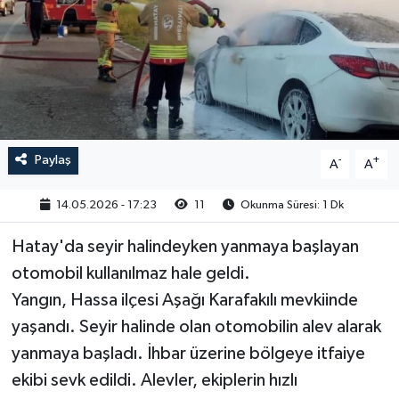
Paylaş
-
+
A
A
14.05.2026 - 17:23
11
Okunma Süresi: 1 Dk
Hatay'da seyir halindeyken yanmaya başlayan
otomobil kullanılmaz hale geldi.
Yangın, Hassa ilçesi Aşağı Karafakılı mevkiinde
yaşandı. Seyir halinde olan otomobilin alev alarak
yanmaya başladı. İhbar üzerine bölgeye itfaiye
ekibi sevk edildi. Alevler, ekiplerin hızlı