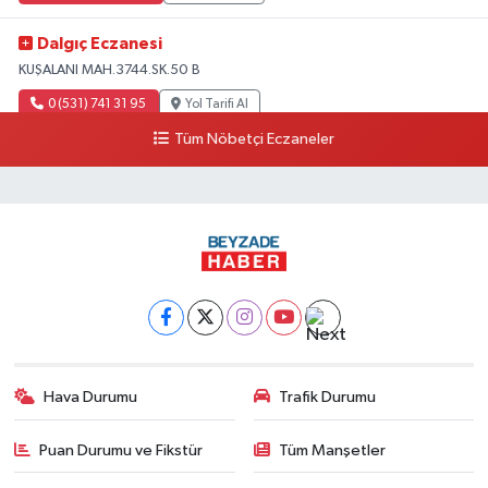
Dalgıç Eczanesi
KUŞALANI MAH.3744.SK.50 B
0 (531) 741 31 95
Yol Tarifi Al
Tüm Nöbetçi Eczaneler
Tecirli Eczanesi
YENİ MAH.ATATÜRK CAD.68 A
0 (326) 413 33 03
Yol Tarifi Al
Imge Eczanesi
İskenderun-antakya yolu üzeri Serinyol Mah. Büyükdalyan Konteyner Kent
önü
0 (542) 312 92 60
Yol Tarifi Al
Hava Durumu
Trafik Durumu
Betül Eczanesi
Karaçay mahallesi Samandağ Antakya yolu caddesi 59 B
Puan Durumu ve Fikstür
Tüm Manşetler
0 (532) 380 47 77
Yol Tarifi Al