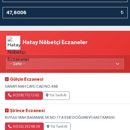
₺
Hatay Nöbetçi Eczaneler
Gülçin Eczanesi
SANAYİ MAH.ÇAYLI CAD.NO:48B
0 (326) 712 12 02
Yol Tarifi Al
Şirince Eczanesi
KUYULU MAH.BASMANE SK.NO:17 A ESKİ DOĞUMEVİ HAST.KARŞISI
0 (532) 352 68 39
Yol Tarifi Al