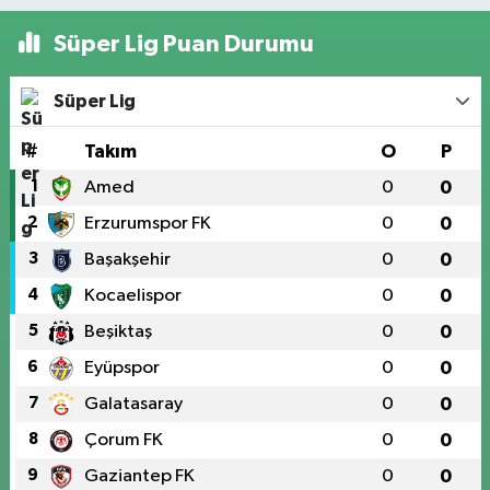
Süper Lig Puan Durumu
Süper Lig
#
Takım
O
P
1
Amed
0
0
2
Erzurumspor FK
0
0
3
Başakşehir
0
0
4
Kocaelispor
0
0
5
Beşiktaş
0
0
6
Eyüpspor
0
0
7
Galatasaray
0
0
8
Çorum FK
0
0
9
Gaziantep FK
0
0